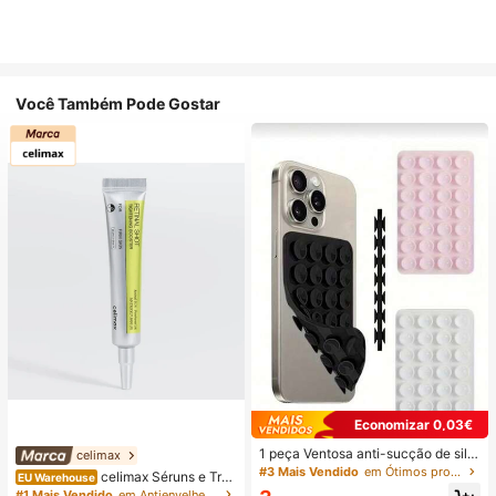
Você Também Pode Gostar
Economizar 0,03€
1 peça Ventosa anti-sucção de silic
celimax
one para telemóvel, 28 peças Vento
#3 Mais Vendido
em Ótimos produtos para dormir Artigos essenciais
celimax Séruns e Trat
EU Warehouse
sas de silicone (almofadas de sucç
amento Facial
#1 Mais Vendido
em Antienvelhecimento Séruns e Tratamento Facial