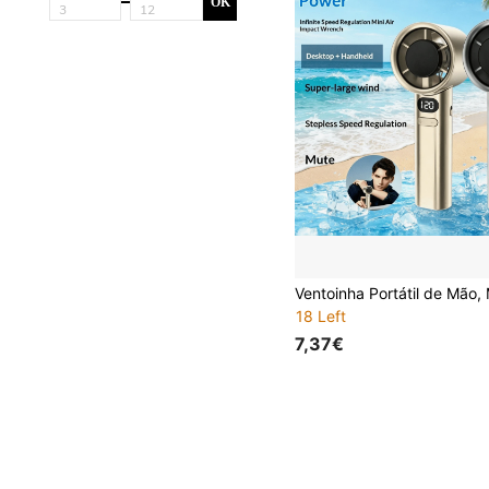
OK
18 Left
7,37€