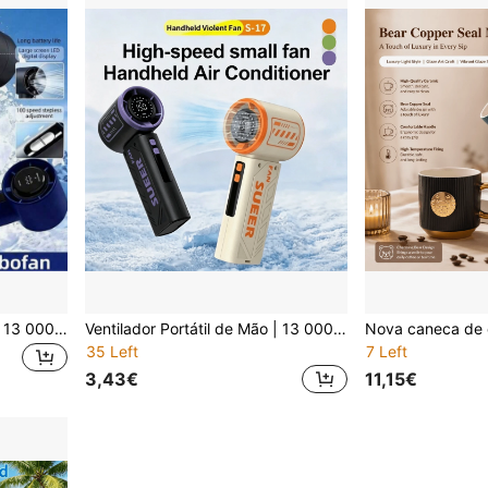
Ventilador Portátil de Mão | 13 000 RPM Ultra-Alta Velocidade Arrefecimento Rápido, Modo de Vento Forte com 100 Velocidades, 1800 mAh – Adequado para Exterior/Escritório/Casa, Essencial de Verão e Presente de Férias, Arrefecimento Instantâneo para Campismo/Escritório | Eliminador de Ondas de Calor, Equipado com Bateria Recarregável, Grande Fluxo de Ar para Aliviar o Calor, Bateria de Longa Duração, Adequado para Casa/Estudo/Escritório/Trabalhos Domésticos/Exterior, Praia
Ventilador Portátil de Mão | 13 000 RPM Ultra-Alta Velocidade Arrefecimento Rápido, Vento Forte de 150 Velocidades, Bateria Recarregável USB de 1800 mAh com Longa Duração - Ideal para Uso Exterior/Escritório/Casa, Essencial de Verão e Presente de Feriado, Campismo/Escritório Explosão Instantânea de Vento | Mestre da Onda de Calor, Equipado com Bateria Recarregável, Dissipação de Calor com Alto Fluxo de Ar, Vida Útil da Bateria Ultra-Longa, Adequado para Casa, Estudo, Escritório, Cozinha Portátil e Viagens, Presente Perfeito de Aniversário ou Feriado para Homens e Mulheres, Escolha Ideal para Ação de Graças, Halloween, Natal, Páscoa, Dia dos Namorados, Ano Novo
35 Left
7 Left
3,43€
11,15€