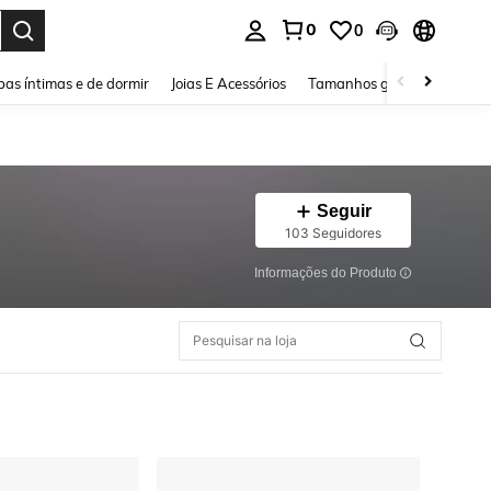
0
0
ar. Press Enter to select.
as íntimas e de dormir
Joias E Acessórios
Tamanhos grandes
Sapa
Seguir
103 Seguidores
Informações do Produto