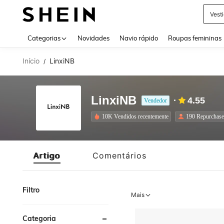
Vest
Use up 
Categorias
Novidades
Navio rápido
Roupas femininas
Início
LinxiNB
/
LinxiNB
4.55
Vendedor
10K Vendidos recentemente
190 Repurchase
Artigo
Comentários
Filtro
Mais
Categoria