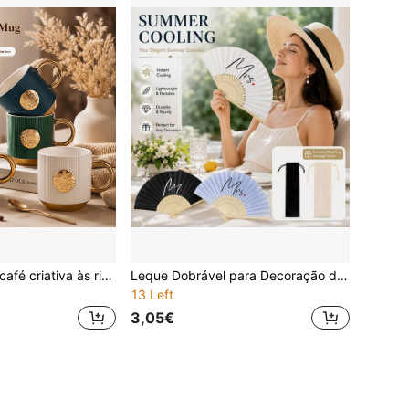
Nova caneca de café criativa às riscas em cerâmica galvanizada, copo de água para escritório, caneca de exportação, caneca de casal para , azul/verde/preto/branco
Leque Dobrável para Decoração de Festa de Casamento, Leque Dobrável de Lembrança de Casamento para Uso Diário
13 Left
3,05€