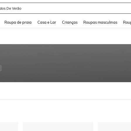
idos De Verão
and down arrow keys to navigate search Buscas recentes and Pesquisar e Encontr
Roupa de praia
Casa e Lar
Crianças
Roupas masculinas
Roup