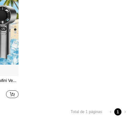
Ventoinha Portátil de Mão, Mini Ventoinha USB Recarregável com 120 Velocidades Ajustáveis, Bateria Recarregável Integrada, Fluxo de Ar Potente, Arrefecimento Eficaz, Longa Duração da Bateria, Adequada para Viagens e Atividades ao Ar Livre, Ventoinha Portátil Recarregável, Uso de Estudantes, Ventoinha de Secretária, Campismo e Viagens de Verão ao Ar Livre. Presente Perfeito de Aniversário ou Feriado, Escolha Ideal para o Dia de Ação de Graças, Natal e Páscoa
1
Total de 1 páginas