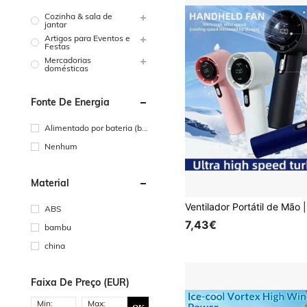
Cozinha & sala de
jantar
Artigos para Eventos e
Festas
Mercadorias
domésticas
Fonte De Energia
Alimentado por bateria (ba
teria recarregável)
Nenhum
Material
ABS
7,43€
bambu
china
Faixa De Preço (EUR)
Min:
Max: