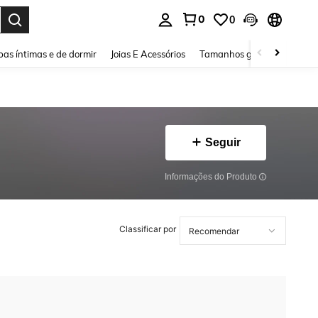
0
0
ar. Press Enter to select.
as íntimas e de dormir
Joias E Acessórios
Tamanhos grandes
Sapa
Seguir
Informações do Produto
Classificar por