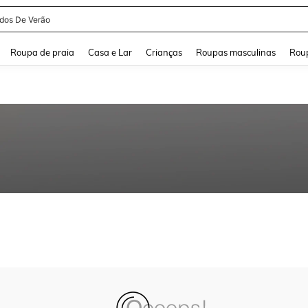
idos De Verão
and down arrow keys to navigate search Buscas recentes and Pesquisar e Encontr
Roupa de praia
Casa e Lar
Crianças
Roupas masculinas
Roup