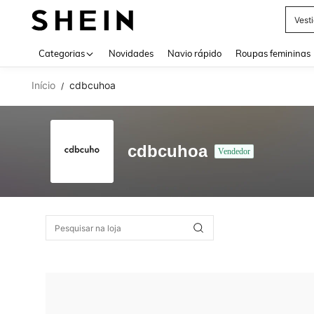
Vest
Use up 
Categorias
Novidades
Navio rápido
Roupas femininas
Início
cdbcuhoa
/
cdbcuhoa
Vendedor