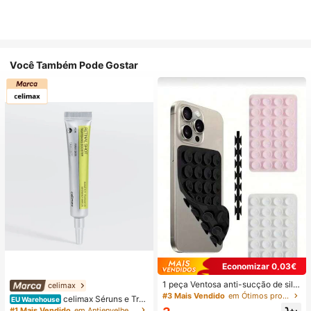
Você Também Pode Gostar
Economizar 0,03€
1 peça Ventosa anti-sucção de silic
celimax
one para telemóvel, 28 peças Vento
#3 Mais Vendido
em Ótimos produtos para dormir Artigos essenciais
celimax Séruns e Trat
EU Warehouse
sas de silicone (almofadas de sucç
amento Facial
#1 Mais Vendido
em Antienvelhecimento Séruns e Tratamento Facial