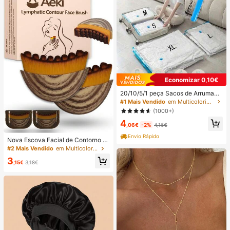
Economizar 0,10€
20/10/5/1 peça Sacos de Arrumaçã
o Portáteis para Viagem de Grande
#1 Mais Vendido
em Multicolorido Sacos e bombas de vácuo de ar
Capacidade, Sacos de Compressão
(1000+)
Reutilizáveis a Vácuo, Sacos Organ
4
izadores Dobráveis para Bagagem,
,06€
-2%
4,16€
Cubos de Embalagem à Prova de P
ó, Sacos à Prova de Humidade e An
Envio Rápido
Nova Escova Facial de Contorno Li
timolde, Poupa-Espaço, Adequados
nfático, Escova Massajadora Facial
#2 Mais Vendido
em Multicolorido Pentes
para Roupa, Edredões e Guarda-Ro
de Drenagem Linfática para Contor
upa, Temporada de Regresso às Aul
3
no do Queixo e Pescoço, Cerdas M
,15€
3,18€
as
acias Adequadas para Todos os Tip
os de Pele, Ferramentas de Beleza
Ergonómicas com Caixas Portáteis