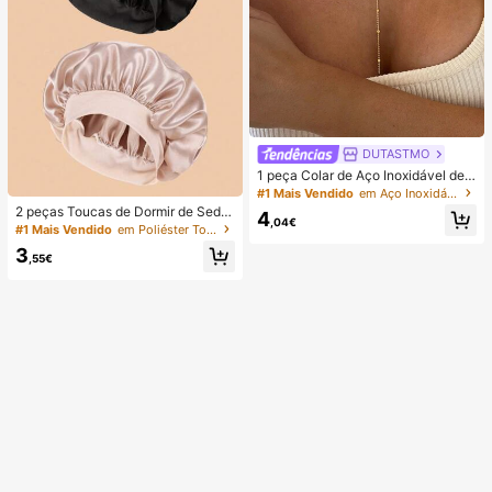
DUTASTMO
1 peça Colar de Aço Inoxidável de
Dupla Camada, Colar Longo com P
#1 Mais Vendido
em Aço Inoxidável Colares Femininos
endente, Corrente em Forma de Y c
2 peças Toucas de Dormir de Seda
4
om Pendente de Conta Redonda, U
,04€
e Cetim de Luxo, Cor Sólida, Touca
#1 Mais Vendido
em Poliéster Toalhas de cabelo
so Diário Feminino, Minimalista
s Elásticas de Proteção do Cabelo,
3
Leves e Confortáveis para Uso a N
,55€
oite Inteira, Cuidados com o Cabel
o, Banho, Ajuste Suave ao Couro C
abeludo, Para Ela