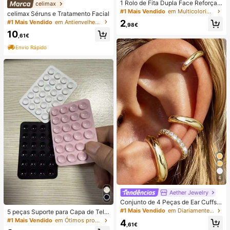
1 Rolo de Fita Dupla Face Reforçad
celimax
a de 1/3/5/10M, Fita Adesiva Forte
#1 Mais Vendido
em Multicolorido Cassete
celimax Séruns e Tratamento Facial
e Reutilizável, Fita Nano Multiuso R
2
#1 Mais Vendido
em Antienvelhecimento Séruns e Tratamento Facial
emovível e Lavável, Adequada par
,98€
a Colar Objetos em Casa/Escritório/
10
,61€
Carro, Ideal para Ferramentas de D
ecoração, Adesivos que Não Danifi
Envio Rápido
cam a Superfície, Adesivos de Pare
de
4
Aether Jewelry
Conjunto de 4 Peças de Ear Cuffs
Minimalistas com Zircónia Cúbica -
#1 Mais Vendido
em Diariamente Brincos Femininos
5 peças Suporte para Capa de Tele
Podem Ser Sobrepostos, Sem Nece
móvel com Ventosa de Silicone, Su
#1 Mais Vendido
em Ótimos produtos para dormir Artigos essenciais
4
ssidade de Perfuração, Adequados
,61€
porte de Ventosa para Telemóvel, S