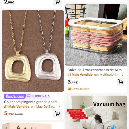
para Uso Diário no Escritório (Conju
2
uporte Adesivo para Telemóvel, Su
,96€
nto de 4 Peças, Não 4 Pares), Pres
porte Adesivo para Telemóvel (Ante
ente para Ela
s de utilizar, limpe cuidadosamente
a superfície para garantir que está li
mpa e plana. Aguarde 30 minutos a
pós colar para utilizar), Essencial
Caixa de Armazenamento de Alime
ntos para Frigorífico Empilhável de
#1 Mais Vendido
em Multicolorido Caixas de armazenamento de gelade
Três Camadas com Tampa, Adequa
3
da para Conservar Carne. Adequad
,44€
a para Armazenar Frios, Chouriços
Envio Rápido
de Salame, Carne Cozida e Aliment
os Pré-Preparados. Pode Ser Utiliz
SUPBORA
ada para Refrigeração e Congelaçã
Colar com pingente grande aberto
o de Alimentos.
em estilo boêmio, em prata/dourado
#1 Mais Vendido
em Liga De Zinco Colares Pingentes Femininos
fosco (1 peça).
5
,23€
5,28€