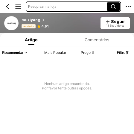
Pesquisar na loja
muziyang
Seguir
Informações do Produto: Divulgação de Preço, Vendas e Detalhes de Stock.
13 Seguidores
4.61
Vendedor
Artigo
Comentários
Recomendar
Mais Popular
Preço
Filtro
Nenhum artigo encontrado.
Por favor tente outras opções.