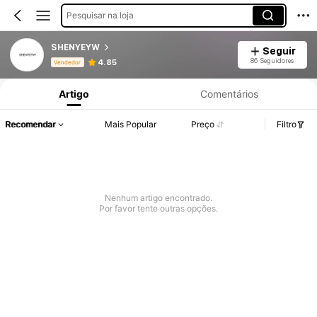
Pesquisar na loja
SHENYEYW
Seguir
Informações do Produto: Divulgação de Preço, Vendas e Detalhes de Stock.
86 Seguidores
4.85
Vendedor
Artigo
Comentários
Recomendar
Mais Popular
Preço
Filtro
Nenhum artigo encontrado.
Por favor tente outras opções.