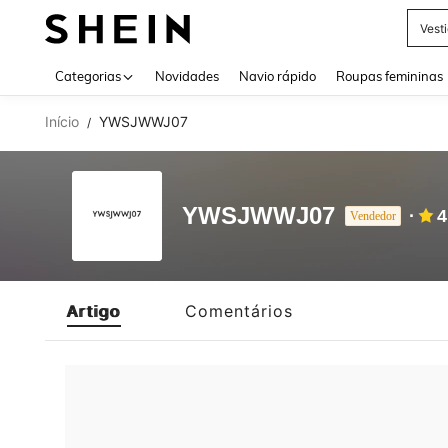
Vest
Use up 
Categorias
Novidades
Navio rápido
Roupas femininas
Início
YWSJWWJ07
/
YWSJWWJ07
4
Vendedor
Artigo
Comentários