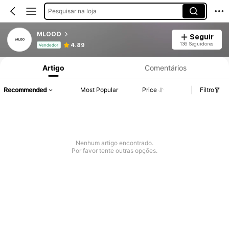
Pesquisar na loja
MLOOO
Seguir
Informações do Produto: Divulgação de Preço, Vendas e Detalhes de Stock.
136 Seguidores
4.89
Vendedor
Artigo
Comentários
Recommended
Most Popular
Price
Filtro
Nenhum artigo encontrado.
Por favor tente outras opções.