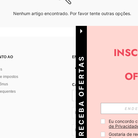
Nenhum artigo encontrado. Por favor tente outras opções.
NTO AO
ENCONTRE-NOS EM
R
E
C
E
B
A
O
E
R
T
A
S
D
I
Á
os
e impostos
bônus
CADASTRE-SE PARA RECEBER NOTÍ
F
R
requentes
PT + 351
Eu concordo c
de Privacidad
PT + 351
Gostaria de re