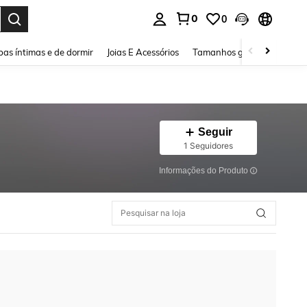
0
0
ar. Press Enter to select.
as íntimas e de dormir
Joias E Acessórios
Tamanhos grandes
Sapa
Seguir
1 Seguidores
Informações do Produto