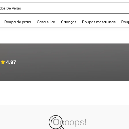
idos De Verão
and down arrow keys to navigate search Buscas recentes and Pesquisar e Encontr
Roupa de praia
Casa e Lar
Crianças
Roupas masculinas
Roup
4.97