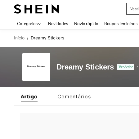
Vest
Use up 
Categorias
Novidades
Navio rápido
Roupas femininas
Início
Dreamy Stickers
/
Dreamy Stickers
Vendedor
Artigo
Comentários