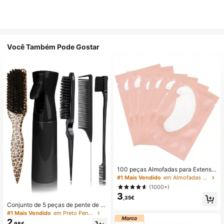
Você Também Pode Gostar
100 peças Almofadas para Extensã
o de Pestanas, Patch de Hidrogel p
#1 Mais Vendido
em Almofadas para pestanas Ferramentas para pestan
ara Pestanas, Almofadas de Gel par
(1000+)
a Olhos sem Pelos, Ferramenta de
3
Beleza, Artista de Pestanas
,35€
Conjunto de 5 peças de pente de c
auda e escova com estampado leo
#1 Mais Vendido
em Preto Pentes
pardo, feito de cerdas macias e mat
2
,98€