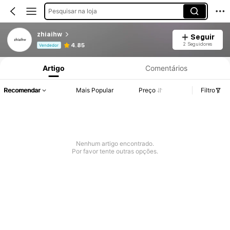
Pesquisar na loja
zhiaihw
Seguir
Informações do Produto: Divulgação de Preço, Vendas e Detalhes de Stock.
2 Seguidores
4.85
Vendedor
Artigo
Comentários
Recomendar
Mais Popular
Preço
Filtro
Nenhum artigo encontrado.
Por favor tente outras opções.