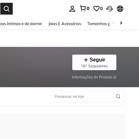
0
0
ar. Press Enter to select.
as íntimas e de dormir
Joias E Acessórios
Tamanhos grandes
Sapa
Seguir
167 Seguidores
Informações do Produto