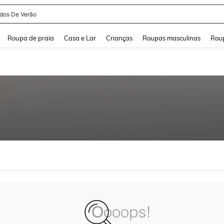
idos De Verão
and down arrow keys to navigate search Buscas recentes and Pesquisar e Encontr
Roupa de praia
Casa e Lar
Crianças
Roupas masculinas
Roup