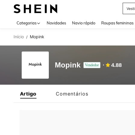
Vest
Use up 
Categorias
Novidades
Navio rápido
Roupas femininas
Início
Mopink
/
Mopink
4.88
Vendedor
Artigo
Comentários