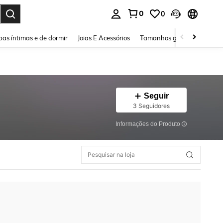
0
0
ar. Press Enter to select.
as íntimas e de dormir
Joias E Acessórios
Tamanhos grandes
Sapa
Seguir
3 Seguidores
Informações do Produto