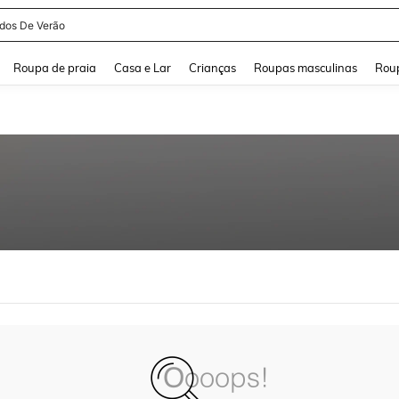
idos De Verão
and down arrow keys to navigate search Buscas recentes and Pesquisar e Encontr
Roupa de praia
Casa e Lar
Crianças
Roupas masculinas
Roup