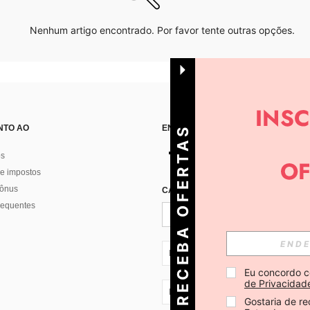
Nenhum artigo encontrado. Por favor tente outras opções.
NTO AO
ENCONTRE-NOS EM
R
E
C
E
B
A
O
E
R
T
A
S
D
I
Á
os
e impostos
bônus
CADASTRE-SE PARA RECEBER NOTÍ
F
R
requentes
PT + 351
Eu concordo c
de Privacidad
PT + 351
Gostaria de re