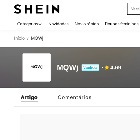
Vest
Use up 
Categorias
Novidades
Navio rápido
Roupas femininas
Início
MQWj
/
MQWj
4.69
Vendedor
Artigo
Comentários