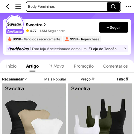
Body Femininos
Vestidos Curtos Femininos
Sweetra
Vestidos Longos Femininos
Seguir
4.77
1.5M Seguidores
Calça Feminina
999K+ Vendidos recentemente
999K+ Repurchase
Camisetas Femininas
Esta loja é selecionada como um
「Loja de Tendências」
Informações do Produto: Divulgação de Preço, Vendas e Detalhes de Stock.
Saias Femininas
Trajes Femininos De Duas Peças
Início
Artigo
Novo
Promoção
Comentários
Recomendar
Mais Popular
Preço
Filtro