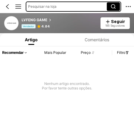
Pesquisar na loja
LVFENG GAME
Seguir
Informações do Produto: Divulgação de Preço, Vendas e Detalhes de Stock.
185 Seguidores
4.84
Vendedor
Artigo
Comentários
Recomendar
Mais Popular
Preço
Filtro
Nenhum artigo encontrado.
Por favor tente outras opções.