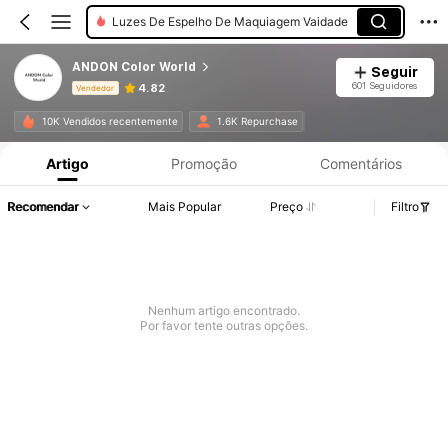
Luzes Noturnas
Luzes Do Teto
ANDON Color World
Seguir
601 Seguidores
4.82
Vendedor
Informações do Produto: Divulgação de Preço, Vendas e Detalhes de Stock.
10K Vendidos recentemente
1.6K Repurchase
Artigo
Promoção
Comentários
Recomendar
Mais Popular
Preço
Filtro
Nenhum artigo encontrado.
Por favor tente outras opções.