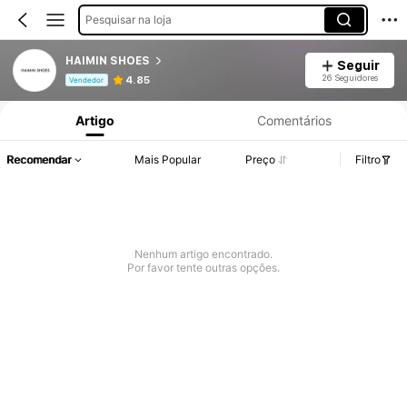
Pesquisar na loja
HAIMIN SHOES
Seguir
Informações do Produto: Divulgação de Preço, Vendas e Detalhes de Stock.
26 Seguidores
4.85
Vendedor
Artigo
Comentários
Recomendar
Mais Popular
Preço
Filtro
Nenhum artigo encontrado.
Por favor tente outras opções.