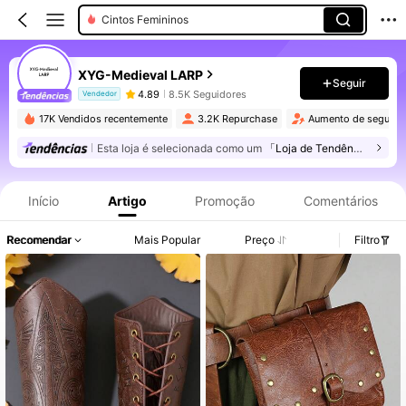
Cintos Femininos
XYG-Medieval LARP
Seguir
4.89
8.5K Seguidores
Vendedor
17K Vendidos recentemente
3.2K Repurchase
Aumento de seguido
Esta loja é selecionada como um
「Loja de Tendências」
Informações do Produto: Divulgação de Preço, Vendas e Detalhes de Stock.
Início
Artigo
Promoção
Comentários
Recomendar
Mais Popular
Preço
Filtro