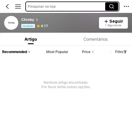
Pesquisar na loja
Chinby
Seguir
Informações do Produto: Divulgação de Preço, Vendas e Detalhes de Stock.
1 Seguidores
4.77
Vendedor
Artigo
Comentários
Recommended
Most Popular
Price
Filtro
Nenhum artigo encontrado.
Por favor tente outras opções.