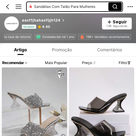
Sandálias Com Talão Para Mulheres
aasffjhahasfljjh124
Seguir
1.8K Seguidores
4.85
Vendedor
Informações do Produto: Divulgação de Preço, Vendas e Detalhes de Stock.
m alta taxa de retorno
Estabelecido há 1 ano
19K+ Vendidos recentemente
Artigo
Promoção
Comentários
Recomendar
Mais Popular
Preço
Filtro