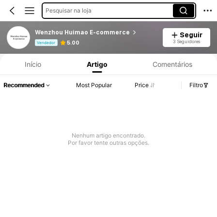
Pesquisar na loja
Wenzhou Huimao E-commerce
Seguir
Informações do Produto: Divulgação de Preço, Vendas e Detalhes de Stock.
3 Seguidores
5.00
Vendedor
Início
Artigo
Comentários
Recommended
Most Popular
Price
Filtro
Nenhum artigo encontrado.
Por favor tente outras opções.