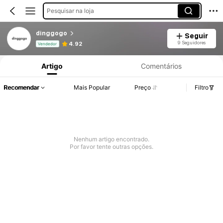
Pesquisar na loja
dinggogo
Seguir
Informações do Produto: Divulgação de Preço, Vendas e Detalhes de Stock.
9 Seguidores
4.92
Vendedor
Artigo
Comentários
Recomendar
Mais Popular
Preço
Filtro
Nenhum artigo encontrado.
Por favor tente outras opções.