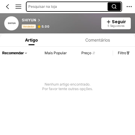
Pesquisar na loja
SHIYUN
Seguir
Informações do Produto: Divulgação de Preço, Vendas e Detalhes de Stock.
5 Seguidores
5.00
Vendedor
Artigo
Comentários
Recomendar
Mais Popular
Preço
Filtro
Nenhum artigo encontrado.
Por favor tente outras opções.