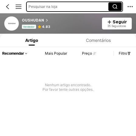
Pesquisar na loja
OUSHUDAN
Seguir
Informações do Produto: Divulgação de Preço, Vendas e Detalhes de Stock.
35 Seguidores
4.83
Vendedor
Artigo
Comentários
Recomendar
Mais Popular
Preço
Filtro
Nenhum artigo encontrado.
Por favor tente outras opções.