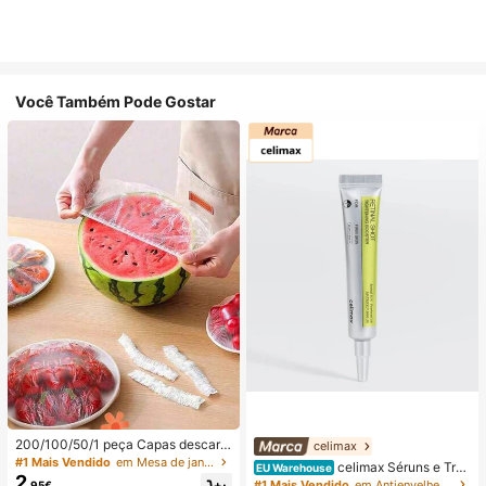
Você Também Pode Gostar
200/100/50/1 peça Capas descart
celimax
áveis de película aderente para ali
#1 Mais Vendido
em Mesa de jantar para o Ramadão com espaço de arr
celimax Séruns e Trat
EU Warehouse
mentos, capas descartáveis para c
2
amento Facial
#1 Mais Vendido
em Antienvelhecimento Séruns e Tratamento Facial
,95€