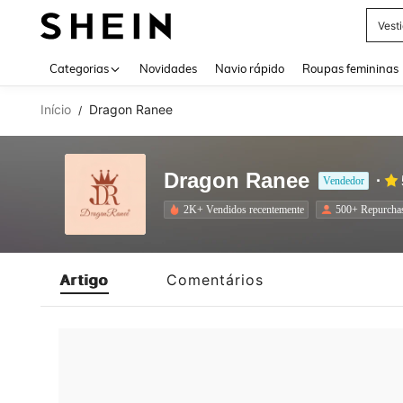
Vest
Use up 
Categorias
Novidades
Navio rápido
Roupas femininas
Início
Dragon Ranee
/
Dragon Ranee
Vendedor
2K+ Vendidos recentemente
500+ Repurcha
Artigo
Comentários