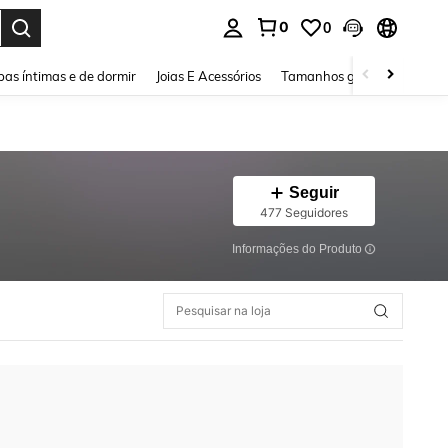
0
0
ar. Press Enter to select.
as íntimas e de dormir
Joias E Acessórios
Tamanhos grandes
Sapa
Seguir
477 Seguidores
Informações do Produto