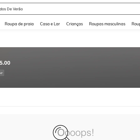
idos De Verão
and down arrow keys to navigate search Buscas recentes and Pesquisar e Encontr
Roupa de praia
Casa e Lar
Crianças
Roupas masculinas
Roup
5.00
se