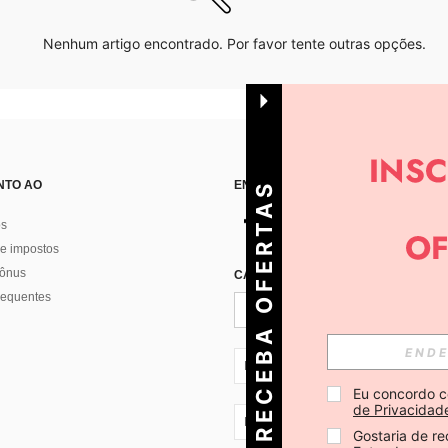
Nenhum artigo encontrado. Por favor tente outras opções.
NTO AO
ENCONTRE-NOS EM
R
E
C
E
B
A
O
E
R
T
A
S
D
I
Á
os
e impostos
bônus
CADASTRE-SE PARA RECEBER NOTÍ
F
R
requentes
PT + 351
Eu concordo c
de Privacidad
PT + 351
Gostaria de re