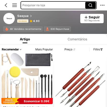
Pesquisar na loja
Seeyue
Seguir
143 Seguidores
4.93
Vendedor
Informações do Produto: Divulgação de Preço, Vendas e Detalhes de Stock.
6K Vendidos recentemente
630 Repurchase
Artigo
Comentários
Recomendar
Mais Popular
Preço
Filtro
Economizar 0,09€