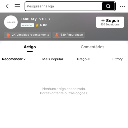
Pesquisar na loja
Familary LVOE
Seguir
465 Seguidores
4.80
Vendedor
Informações do Produto: Divulgação de Preço, Vendas e Detalhes de Stock.
2K Vendidos recentemente
639 Repurchase
Artigo
Comentários
Recomendar
Mais Popular
Preço
Filtro
Nenhum artigo encontrado.
Por favor tente outras opções.