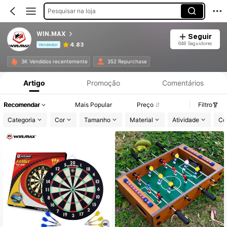
Pesquisar na loja
WIN.MAX
Seguir
648 Seguidores
4.83
Vendedor
Informações do Produto: Divulgação de Preço, Vendas e Detalhes de Stock.
3K Vendidos recentemente
352 Repurchase
Artigo
Promoção
Comentários
Recomendar
Mais Popular
Preço
Filtro
Categoria
Cor
Tamanho
Material
Atividade
Co