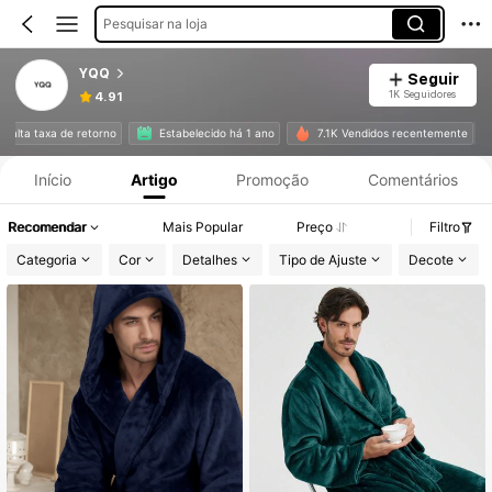
Pesquisar na loja
YQQ
Seguir
1K Seguidores
4.91
Informações do Produto: Divulgação de Preço, Vendas e Detalhes de Stock.
m alta taxa de retorno
Estabelecido há 1 ano
7.1K Vendidos recentemente
Início
Artigo
Promoção
Comentários
Recomendar
Mais Popular
Preço
Filtro
Categoria
Cor
Detalhes
Tipo de Ajuste
Decote