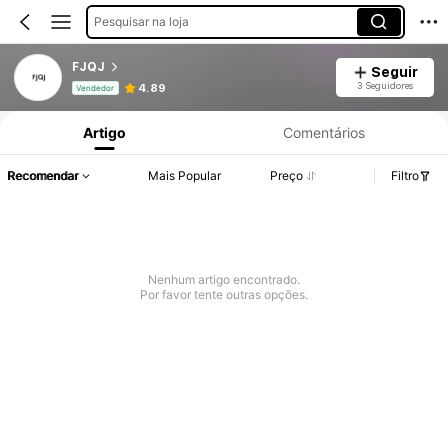
Pesquisar na loja
FJQJ
Seguir
Informações do Produto: Divulgação de Preço, Vendas e Detalhes de Stock.
3 Seguidores
4.89
Vendedor
Artigo
Comentários
Recomendar
Mais Popular
Preço
Filtro
Nenhum artigo encontrado.
Por favor tente outras opções.