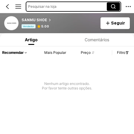
Pesquisar na loja
SANMU SHOE
Seguir
Informações do Produto: Divulgação de Preço, Vendas e Detalhes de Stock.
5.00
Vendedor
Artigo
Comentários
Recomendar
Mais Popular
Preço
Filtro
Nenhum artigo encontrado.
Por favor tente outras opções.