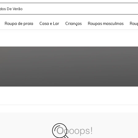
idos De Verão
and down arrow keys to navigate search Buscas recentes and Pesquisar e Encontr
Roupa de praia
Casa e Lar
Crianças
Roupas masculinas
Roup