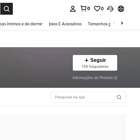
0
0
ar. Press Enter to select.
as íntimas e de dormir
Joias E Acessórios
Tamanhos grandes
Sapa
Seguir
159 Seguidores
Informações do Produto