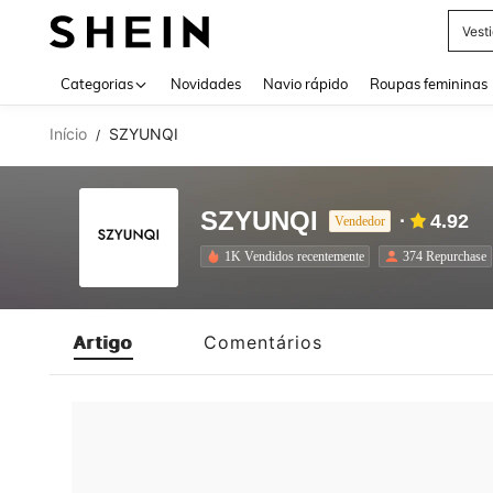
Vest
Use up 
Categorias
Novidades
Navio rápido
Roupas femininas
Início
SZYUNQI
/
SZYUNQI
4.92
Vendedor
1K Vendidos recentemente
374 Repurchase
Artigo
Comentários