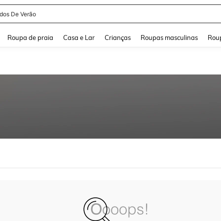
idos De Verão
and down arrow keys to navigate search Buscas recentes and Pesquisar e Encontr
Roupa de praia
Casa e Lar
Crianças
Roupas masculinas
Roup