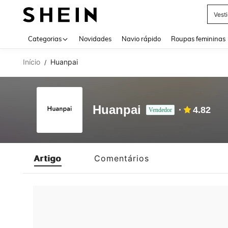
Vest
Use up 
Categorias
Novidades
Navio rápido
Roupas femininas
Início
Huanpai
/
Huanpai
4.82
Vendedor
Artigo
Comentários