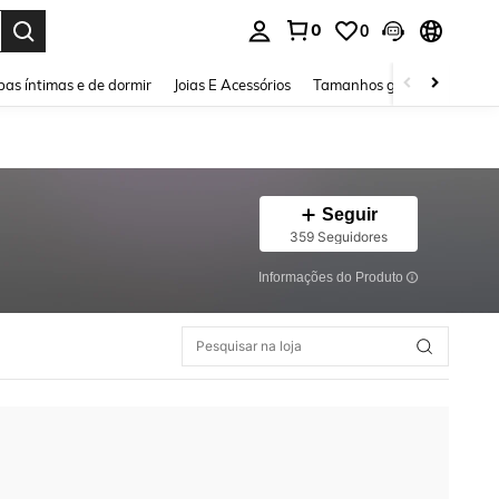
0
0
ar. Press Enter to select.
as íntimas e de dormir
Joias E Acessórios
Tamanhos grandes
Sapa
Seguir
359 Seguidores
Informações do Produto