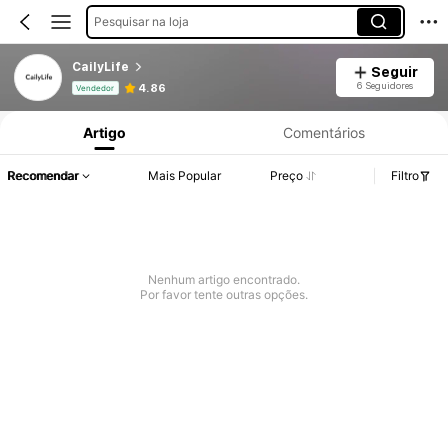
Pesquisar na loja
CailyLife
Seguir
Informações do Produto: Divulgação de Preço, Vendas e Detalhes de Stock.
6 Seguidores
4.86
Vendedor
Artigo
Comentários
Recomendar
Mais Popular
Preço
Filtro
Nenhum artigo encontrado.
Por favor tente outras opções.