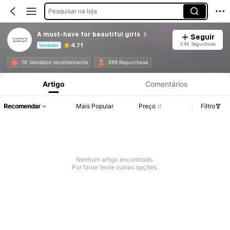
Pesquisar na loja
A must-have for beautiful girls
Seguir
3.4K Seguidores
4.71
Vendedor
Informações do Produto: Divulgação de Preço, Vendas e Detalhes de Stock.
1K Vendidos recentemente
599 Repurchase
Artigo
Comentários
Recomendar
Mais Popular
Preço
Filtro
Nenhum artigo encontrado.
Por favor tente outras opções.