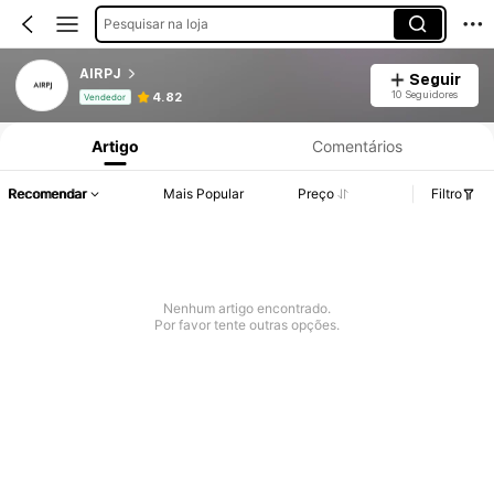
Pesquisar na loja
AIRPJ
Seguir
Informações do Produto: Divulgação de Preço, Vendas e Detalhes de Stock.
10 Seguidores
4.82
Vendedor
Artigo
Comentários
Recomendar
Mais Popular
Preço
Filtro
Nenhum artigo encontrado.
Por favor tente outras opções.