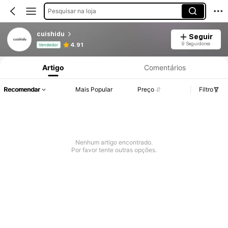
Pesquisar na loja
cuishidu
Seguir
Informações do Produto: Divulgação de Preço, Vendas e Detalhes de Stock.
9 Seguidores
4.91
Vendedor
Artigo
Comentários
Recomendar
Mais Popular
Preço
Filtro
Nenhum artigo encontrado.
Por favor tente outras opções.