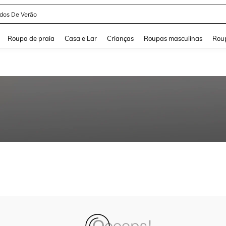
idos De Verão
and down arrow keys to navigate search Buscas recentes and Pesquisar e Encontr
Roupa de praia
Casa e Lar
Crianças
Roupas masculinas
Roup