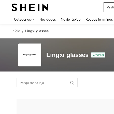
Vest
Use up 
Categorias
Novidades
Navio rápido
Roupas femininas
Início
Lingxi glasses
/
Lingxi glasses
Vendedor