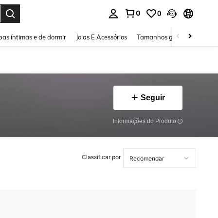
0
0
ar. Press Enter to select.
as íntimas e de dormir
Joias E Acessórios
Tamanhos grandes
Sapa
Seguir
Informações do Produto
Classificar por