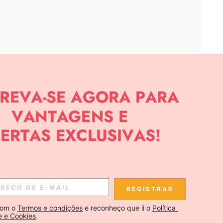
APP
CIAS SOBRE SHEIN.
Inscreva-se
REGISTRAR
Se inscrever
om o 
Termos e condições
 e reconheço que li o 
Política 
e e Cookies
.
Inscreva-se