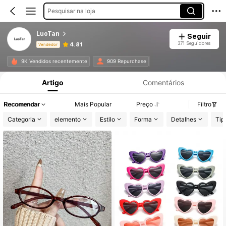
Pesquisar na loja
LuoTan
Seguir
371 Seguidores
4.81
Vendedor
Informações do Produto: Divulgação de Preço, Vendas e Detalhes de Stock.
9K Vendidos recentemente
909 Repurchase
Artigo
Comentários
Recomendar
Mais Popular
Preço
Filtro
Categoria
elemento
Estilo
Forma
Detalhes
Tip