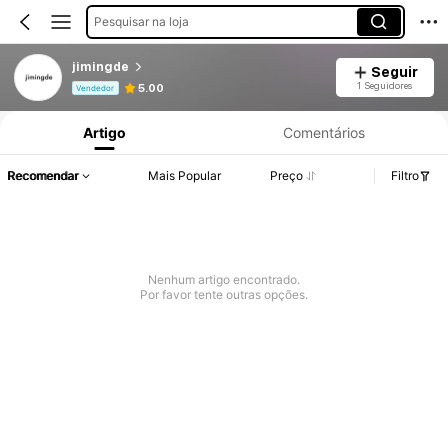
Pesquisar na loja
jimingde
Seguir
Informações do Produto: Divulgação de Preço, Vendas e Detalhes de Stock.
1 Seguidores
5.00
Vendedor
Artigo
Comentários
Recomendar
Mais Popular
Preço
Filtro
Nenhum artigo encontrado.
Por favor tente outras opções.