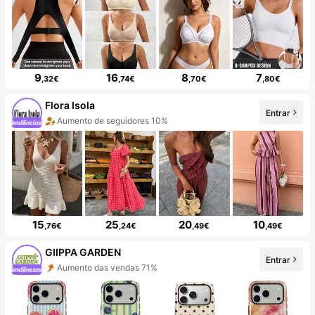
9
16
8
7
,32€
,74€
,70€
,80€
Flora Isola
Entrar
Aumento de seguidores 10%
15
25
20
10
,76€
,24€
,49€
,49€
GIIPPA GARDEN
Entrar
Aumento das vendas 71%