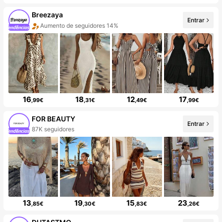
Breezaya
Entrar
Aumento de seguidores 14%
16
18
12
17
,99€
,31€
,49€
,99€
FOR BEAUTY
Entrar
87K seguidores
13
19
15
23
,85€
,30€
,83€
,26€