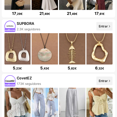
17
21
21
17
,29€
,49€
,49€
,81€
SUPBORA
Entrar
2.3K seguidores
5
5
5
6
,23€
,43€
,82€
,32€
CovetEZ
Entrar
173K seguidores