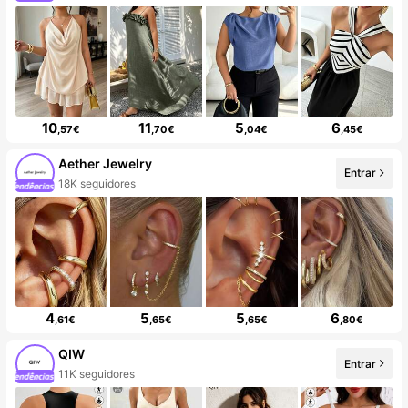
10
11
5
6
,57€
,70€
,04€
,45€
Aether Jewelry
Entrar
18K seguidores
4
5
5
6
,61€
,65€
,65€
,80€
QIW
Entrar
11K seguidores