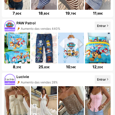
7
18
19
11
,90€
,80€
,79€
,99€
PAW Patrol
Entrar
Aumento das vendas 440%
8
25
10
12
,31€
,63€
,14€
,20€
Lucivie
Entrar
Aumento das vendas 28%