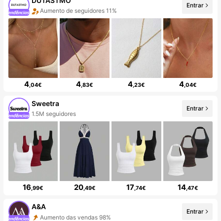
DUTASTMO
Entrar
Aumento de seguidores 11%
4
4
4
4
,04€
,83€
,23€
,04€
Sweetra
Entrar
1.5M seguidores
16
20
17
14
,99€
,49€
,74€
,47€
A&A
Entrar
Aumento das vendas 98%