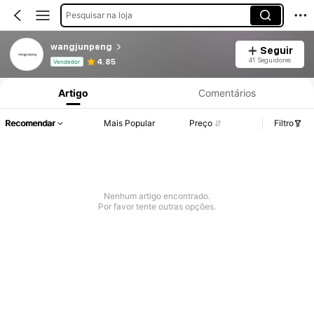
Pesquisar na loja
wangjunpeng
Seguir
Informações do Produto: Divulgação de Preço, Vendas e Detalhes de Stock.
41 Seguidores
4.85
Vendedor
Artigo
Comentários
Recomendar
Mais Popular
Preço
Filtro
Nenhum artigo encontrado.
Por favor tente outras opções.