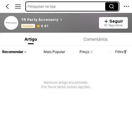
Pesquisar na loja
YR Party Accessory
Seguir
Informações do Produto: Divulgação de Preço, Vendas e Detalhes de Stock.
82 Seguidores
4.81
Vendedor
Artigo
Comentários
Recomendar
Mais Popular
Preço
Filtro
Nenhum artigo encontrado.
Por favor tente outras opções.