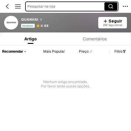
Pesquisar na loja
QUANHAI
Seguir
Informações do Produto: Divulgação de Preço, Vendas e Detalhes de Stock.
288 Seguidores
4.88
Vendedor
Artigo
Comentários
Recomendar
Mais Popular
Preço
Filtro
Nenhum artigo encontrado.
Por favor tente outras opções.