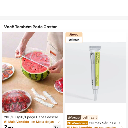
Você Também Pode Gostar
200/100/50/1 peça Capas descart
celimax
áveis de película aderente para ali
#1 Mais Vendido
em Mesa de jantar para o Ramadão com espaço de arr
celimax Séruns e Trat
EU Warehouse
mentos, capas descartáveis para c
2
amento Facial
#1 Mais Vendido
em Antienvelhecimento Séruns e Tratamento Facial
,95€