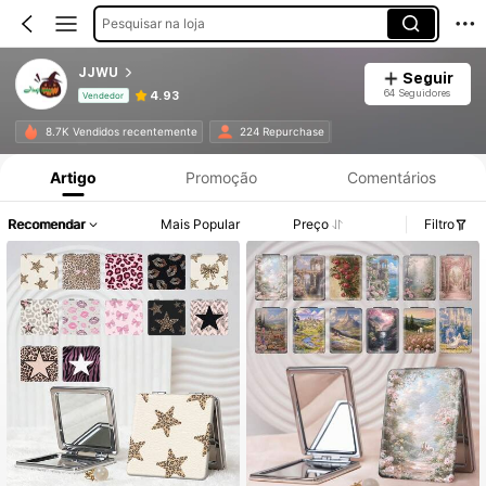
Pesquisar na loja
JJWU
Seguir
64 Seguidores
4.93
Vendedor
Informações do Produto: Divulgação de Preço, Vendas e Detalhes de Stock.
8.7K Vendidos recentemente
224 Repurchase
Artigo
Promoção
Comentários
Recomendar
Mais Popular
Preço
Filtro