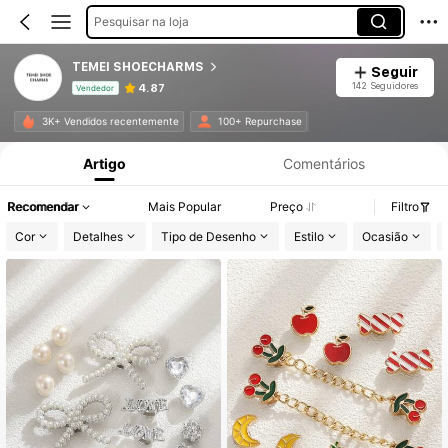
Pesquisar na loja
TEMEI SHOECHARMS
Seguir
142 Seguidores
4.87
Vendedor
Informações do Produto: Divulgação de Preço, Vendas e Detalhes de Stock.
3K+ Vendidos recentemente
100+ Repurchase
Artigo
Comentários
Recomendar
Mais Popular
Preço
Filtro
Cor
Detalhes
Tipo de Desenho
Estilo
Ocasião