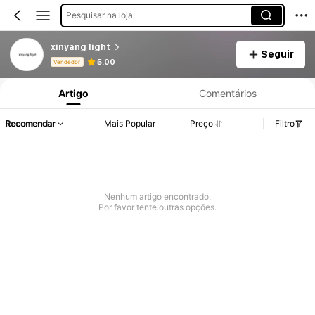
Pesquisar na loja
xinyang light
Seguir
Informações do Produto: Divulgação de Preço, Vendas e Detalhes de Stock.
5.00
Vendedor
Artigo
Comentários
Recomendar
Mais Popular
Preço
Filtro
Nenhum artigo encontrado.
Por favor tente outras opções.